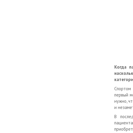
Когда п
насколь
категор
Спортом 
первый м
нужно, ч
и незаме
В после
пациента
приобрет