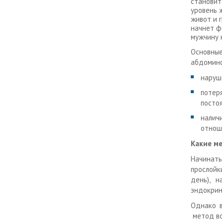
становит
уровень 
живот и г
начнет ф
мужчину 
Основн
абдомино
наруш
потеря
постоя
налич
отнош
Какие м
Начинать
прослойк
день), н
эндокрин
Однако в
метод во