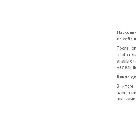
Насколь
из себя 
После о
необход
анальгет
недели п
Каков д
В итоге
заметный
плавками,