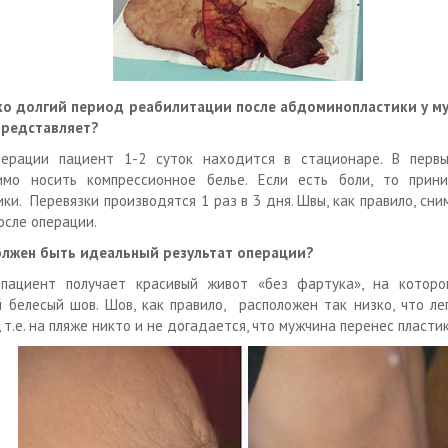
ко долгий период реабилитации после абдоминопластики у му
представляет?
перации пациент 1-2 суток находится в стационаре. В перв
имо носить компрессионное белье. Если есть боли, то прин
ики. Перевязки производятся 1 раз в 3 дня. Швы, как правило, сн
осле операции.
олжен быть идеальный результат операции?
 пациент получает красивый живот «без фартука», на котор
 белесый шов. Шов, как правило, расположен так низко, что ле
 т.е. на пляже никто и не догадается, что мужчина перенес пласти