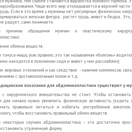
ся мужчина, тем слабее становится выработка полового гормона. 
жирообразования. Чаще всего жир откладывается в верхней части т
рудь. Если в это время у мужчины нет регулярных физических нагру
ормироваться женская фигура: растет грудь, живот и бедра. Это, 
не радует, сами понимаете.
ые причины обращения мужчин к пластическому хирург
пластики:
ение обмена веществ;
 тонуса мышц (как правило, это так называемая «болезнь» водите
нно находятся в положении сидя и живот у них расслаблен);
ие жировых отложений и как следствие - наличие комплексов, связ
ениями с противоположным полом и т.д.
едицинские показания для абдоминопластики существуют у м
 с хирургического вмешательства не стоит. Чтобы остановить
и для начала нужно увеличить физическую активность (ходить 
ачать правильно питаться и избегать употребления алкоголя,
ологу, чтобы восстановить правильный обмен веществ.
 некоторых случаях абдоминопластика – это достаточно прос
сстановить утраченную форму.