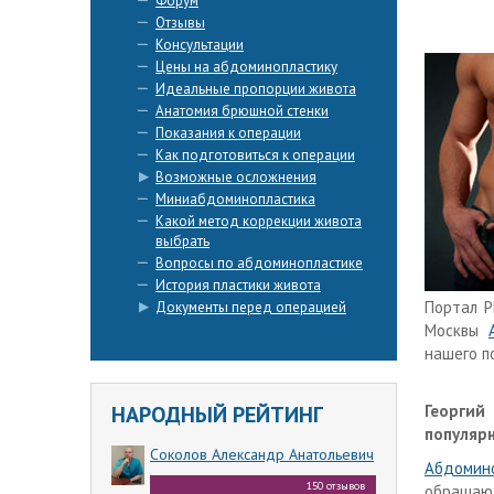
Форум
Отзывы
Консультации
Цены на абдоминопластику
Идеальные пропорции живота
Анатомия брюшной стенки
Показания к операции
Как подготовиться к операции
Возможные осложнения
Миниабдоминопластика
Какой метод коррекции живота
выбрать
Вопросы по абдоминопластике
История пластики живота
Портал
P
Документы перед операцией
Москвы
нашего п
НАРОДНЫЙ РЕЙТИНГ
Георгий
популярн
Соколов Александр Анатольевич
Абдомин
150 отзывов
обращают