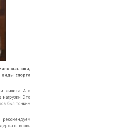
инопластики,
е виды спорта
и живота. А в
 нагрузки. Это
шов был тонким
ы рекомендуем
ддержать вновь