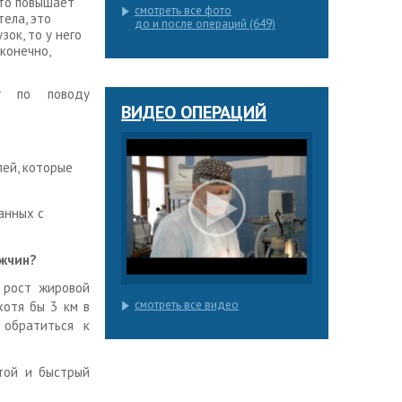
Это повышает
смотреть все фото
ела, это
до и после операций (649)
зок, то у него
конечно,
у по поводу
ВИДЕО ОПЕРАЦИЙ
лей, которые
анных с
ужчин?
 рост жировой
смотреть все видео
хотя бы 3 км в
 обратиться к
той и быстрый