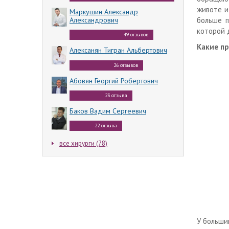
животе и
Маркушин Александр
больше п
Александрович
которой 
49 отзывов
Какие п
Алексанян Тигран Альбертович
26 отзывов
Абовян Георгий Робертович
23 отзыва
Баков Вадим Сергеевич
22 отзыва
все хирурги (78)
У больши