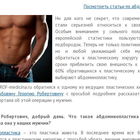
Посмотреть статьи по аб
Ни для кого не секрет, что соврем
стали серьезней относиться к сво
Особым вниманием у сильного пол
европейской статистики пользу
подбородок. Теперь не только политики
но и любой уважающий себя му
обратиться к пластическому хирургу
сроки приблизить свою внешность к 
60% обратившихся к пластическому х
выбирают абдоминопластику.
ROF
-
medicina
.
ru
обратился к одному из ведущих пластических х
Абовяну Георгию Робертовичу
с просьбой подробнее рассказат
ортала об этой операции у мужчин.
 Робертович, добрый день. Что такое абдоминопластика
а она у наших мужчин?
опластика
– это пластика живота. В последнее время все 
ся к пластическим хирургам с просьбой убрать лишние жировы