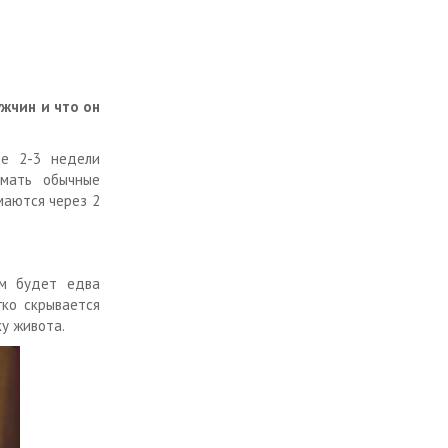
жчин и что он
ые 2-3 недели
имать обычные
имаются через 2
ом будет едва
гко скрывается
ку живота.