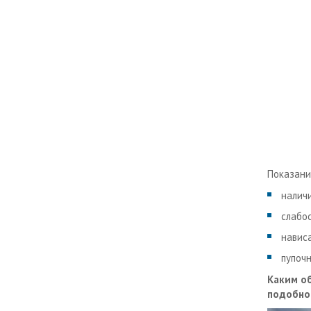
Показани
налич
слабо
навис
пупочн
Каким об
подобно