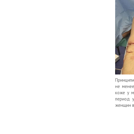
Принципи
не менее
коже у м
период у
женщин в