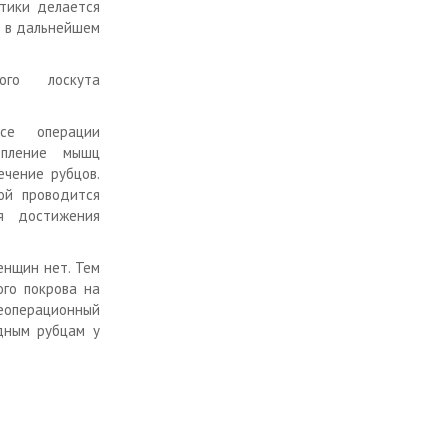
тики делается
ы в дальнейшем
ого лоскута
се операции
епление мышц
ечение рубцов.
ой проводится
я достижения
енщин нет. Тем
ого покрова на
еоперационный
идным рубцам у