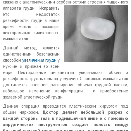
связано с анатомическими особенностями строения мышечного
аппарата груди.
Исправить
это недостаток
рельефности груди в наше
время можно с помощью
пекторальных силиконовых
имплантатов.
Данный метод является
единственным безопасным
способом
увеличения груди
у
мужчин и признан во всем
мире. Пекторальные имплантаты увеличивают объем и
рельефность грудных мышц у мужчин. С помощью имплантатов
достигается внешнее расширение объема грудной клетки,
небольшое изменение конфигурации и приобретение
желаемой атлетической груди.
Данная операция проводится пластическим хирургом под
общим наркозом.
Доктор делает небольшой разрез с
каждой стороны тела в подмышечной ямке и с помощью
хирургических
инструментов создает полость между
большой и малой грудными мышцами, располагающимися