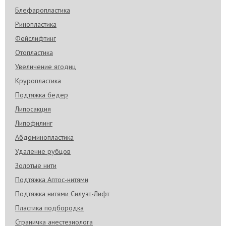
Блефаропластика
Ринопластика
Фейслифтинг
Отопластика
Увеличение ягодиц
Круропластика
Подтяжка бедер
Липосакция
Липофилинг
Абдоминопластика
Удаление рубцов
Золотые нити
Подтяжка Аптос-нитями
Подтяжка нитями Силуэт-Лифт
Пластика подбородка
Страничка анестезиолога