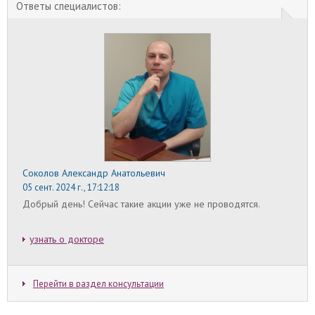
вертикальная мастопексия.
Ответы специалистов:
Беременность после маммопластики
Все чаще женщины решаются на операцию по
увеличению груди в возрасте до 30 лет, поэтому
беременность после маммопластики –
распространенное явление.
Удаление шрамов после маммопластики
В процессе операции по увеличению груди
делается надрез по всем слоям кожи, поэтому
остаются шрамы. С учетом степени регенерации
кожного покрова в среднем в течение первого
года после маммопластики формируются шрамы.
Соколов Александр Анатольевич
Рубцы затягиваются, бледнеют, уплощаются, а их
состояние становится стабильным. В это время
05 сент. 2024 г., 17:12:18
можно приступать к процедурам по удалению
Добрый день! Сейчас такие акции уже не проводятся.
следов увеличения груди.
Увеличение груди в подростковом возрасте
узнать о докторе
Возраст до 18 лет – основное противопоказание
к проведению операции по эндопротезированию
груди. Большинство хирургов отказывают
увеличить грудь ребенку, учитывая высокую
Перейти в раздел консультации
степень негативных последствий. В этом случае
нужно разобраться, со скольки лет можно