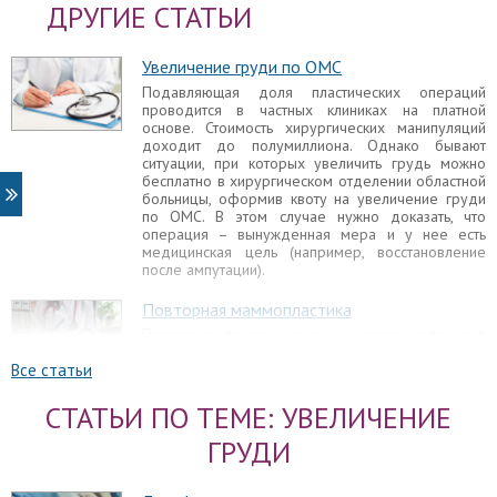
ДРУГИЕ СТАТЬИ
Увеличение груди по ОМС
Подавляющая доля пластических операций
проводится в частных клиниках на платной
основе. Стоимость хирургических манипуляций
доходит до полумиллиона. Однако бывают
ситуации, при которых увеличить грудь можно
бесплатно в хирургическом отделении областной
больницы, оформив квоту на увеличение груди
по ОМС. В этом случае нужно доказать, что
операция – вынужденная мера и у нее есть
медицинская цель (например, восстановление
после ампутации).
Повторная маммопластика
Повторная пластика груди – частое явление в
пластической хирургии. Повторная
Все статьи
маммопластика выполняется в тех случаях, когда
результаты первичного хирургического
вмешательства не совпали с ожиданиями или
СТАТЬИ ПО ТЕМЕ: УВЕЛИЧЕНИЕ
спустя годы грудь видоизменилась.
ГРУДИ
Маммопластика
Каждая женщина хочет иметь идеальную грудь –