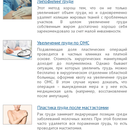
Липофилинг груди
плавный наклон от ключицы до соска,
оптимальная выпуклость верхней части груди,
Этот метод хорош тем, что он не только
достаточный объем нижнего квадранта груди,
увеличивает объем груди, но и одновременно
относительно соска градус наклона нижней части
удаляет излишки жировых тканей с проблемных
груди около 110 градусов, а расположение соска
участков. В целом увеличение груди
относительно самой железы под 90 градусов.
собственным жиром достаточно хорошо себя
Пластическая хирургия дает возможность
зарекомендовало за счет малой инвазивности.
скорректировать бюст и добиться лучших
результатов с помощью маммопластики.
Увеличение груди по ОМС
Подавляющая доля пластических операций
Прощупывается грудной имплант
проводится в частных клиниках на платной
Иногда после завершения реабилитационного
основе. Стоимость хирургических манипуляций
периода прощупывается имплант после
доходит до полумиллиона. Однако бывают
маммопластики или ощущается грудной имплант
ситуации, при которых увеличить грудь можно
при движении. В одних случаях это указывает на
бесплатно в хирургическом отделении областной
существенные врачебные ошибки, которые
больницы, оформив квоту на увеличение груди
нужно исправлять, в других – никаких
по ОМС. В этом случае нужно доказать, что
манипуляций производить не нужно и симптом
операция – вынужденная мера и у нее есть
сам по себе исчезает. Следует разобраться в
медицинская цель (например, восстановление
причинах.
после ампутации).
Маскулинизирующая маммопластика
Пластика груди после мастэктомии
Все чаще девушки обращаются к пластическому
Рак груди занимает лидирующие позиции среди
хирургу с целью получения более мужественной
заболеваний молочных желез. При этой болезни
внешности. В России операции по смене пола
часто удаляется вся пораженная грудь, то есть
запрещены, поэтому для улучшения эстетики
проводится мастэктомия.
груди некоторые врачи проводят