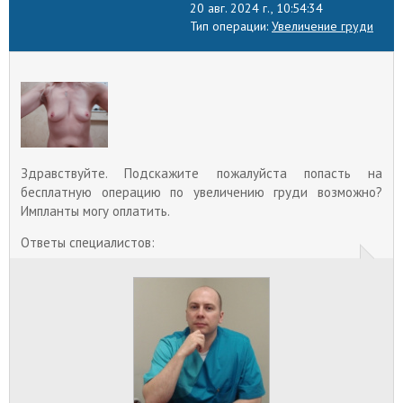
20 авг. 2024 г., 10:54:34
при выборе эндопротезов. Они отличается по
Тип операции:
Увеличение груди
профилю, текстуре, объему, форме. Чтобы
силиконовая грудь выглядела естественно,
пластический хирург берет во внимание
антропометрические показатели (рост, вес,
комплекцию).
Вертикальная мастопексия
Из-за возрастных изменений, лактации,
гормональных скачков эластичность молочных
желез снижается. Кожа растягивается и
Здравствуйте. Подскажите пожалуйста попасть на
провисает. Так развивается птоз груди, при
бесплатную операцию по увеличению груди возможно?
котором соски опускаются вниз, нижняя часть
желез провисает ниже подгрудной складки.
Импланты могу оплатить.
Вернуть прежний вид груди позволяет
вертикальная мастопексия.
Ответы специалистов:
Беременность после маммопластики
Все чаще женщины решаются на операцию по
увеличению груди в возрасте до 30 лет, поэтому
беременность после маммопластики –
распространенное явление.
Удаление шрамов после маммопластики
В процессе операции по увеличению груди
делается надрез по всем слоям кожи, поэтому