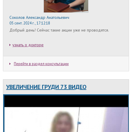
остаются шрамы. С учетом степени регенерации
кожного покрова в среднем в течение первого
года после маммопластики формируются шрамы.
Соколов Александр Анатольевич
Рубцы затягиваются, бледнеют, уплощаются, а их
состояние становится стабильным. В это время
05 сент. 2024 г., 17:12:18
можно приступать к процедурам по удалению
Добрый день! Сейчас такие акции уже не проводятся.
следов увеличения груди.
Увеличение груди в подростковом возрасте
узнать о докторе
Возраст до 18 лет – основное противопоказание
к проведению операции по эндопротезированию
груди. Большинство хирургов отказывают
увеличить грудь ребенку, учитывая высокую
Перейти в раздел консультации
степень негативных последствий. В этом случае
нужно разобраться, со скольки лет можно
увеличить грудь.
УВЕЛИЧЕНИЕ ГРУДИ 73 ВИДЕО