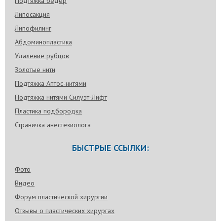
Подтяжка бедер
Липосакция
Липофилинг
Абдоминопластика
Удаление рубцов
Золотые нити
Подтяжка Аптос-нитями
Подтяжка нитями Силуэт-Лифт
Пластика подбородка
Страничка анестезиолога
БЫСТРЫЕ ССЫЛКИ:
Фото
Видео
Форум пластической хирургии
Отзывы о пластических хирургах