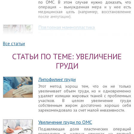
по ОМС. В этом случае нужно доказать, что
операция – вынужденная мера и у нее есть
медицинская цель (например, восстановление
после ампутации).
Повторная маммопластика
Повторная пластика груди – частое явление в
пластической хирургии. Повторная
Все статьи
маммопластика выполняется в тех случаях, когда
результаты первичного хирургического
вмешательства не совпали с ожиданиями или
СТАТЬИ ПО ТЕМЕ: УВЕЛИЧЕНИЕ
спустя годы грудь видоизменилась.
ГРУДИ
Маммопластика
Каждая женщина хочет иметь идеальную грудь –
Липофилинг груди
плавный наклон от ключицы до соска,
оптимальная выпуклость верхней части груди,
Этот метод хорош тем, что он не только
достаточный объем нижнего квадранта груди,
увеличивает объем груди, но и одновременно
относительно соска градус наклона нижней части
удаляет излишки жировых тканей с проблемных
груди около 110 градусов, а расположение соска
участков. В целом увеличение груди
относительно самой железы под 90 градусов.
собственным жиром достаточно хорошо себя
Пластическая хирургия дает возможность
зарекомендовало за счет малой инвазивности.
скорректировать бюст и добиться лучших
результатов с помощью маммопластики.
Увеличение груди по ОМС
Подавляющая доля пластических операций
Прощупывается грудной имплант
проводится в частных клиниках на платной