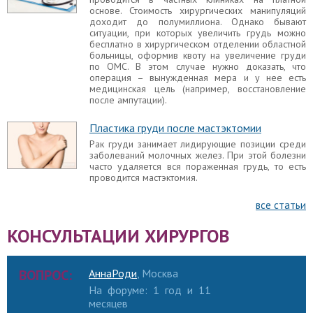
Иногда после завершения реабилитационного
основе. Стоимость хирургических манипуляций
периода прощупывается имплант после
доходит до полумиллиона. Однако бывают
маммопластики или ощущается грудной имплант
ситуации, при которых увеличить грудь можно
при движении. В одних случаях это указывает на
бесплатно в хирургическом отделении областной
существенные врачебные ошибки, которые
больницы, оформив квоту на увеличение груди
нужно исправлять, в других – никаких
по ОМС. В этом случае нужно доказать, что
манипуляций производить не нужно и симптом
операция – вынужденная мера и у нее есть
сам по себе исчезает. Следует разобраться в
медицинская цель (например, восстановление
причинах.
после ампутации).
Маскулинизирующая маммопластика
Пластика груди после мастэктомии
Все чаще девушки обращаются к пластическому
Рак груди занимает лидирующие позиции среди
хирургу с целью получения более мужественной
заболеваний молочных желез. При этой болезни
внешности. В России операции по смене пола
часто удаляется вся пораженная грудь, то есть
запрещены, поэтому для улучшения эстетики
проводится мастэктомия.
груди некоторые врачи проводят
маскулинизацию молочной железы.
все статьи
Эндопротезирование молочных желез
КОНСУЛЬТАЦИИ ХИРУРГОВ
Среди разных видов маммопластики
эндопротезирование молочных желез наиболее
распространено. Эндопротезирование груди –
это пластическая операция, при которой
ВОПРОС:
АннаРоди
, Москва
устанавливаются эндопротезы для увеличения
размера молочных желез и изменения их
На форуме: 1 год и 11
формы. Учитываются пожелания женщины,
месяцев
состояние здоровья и медицинские показания