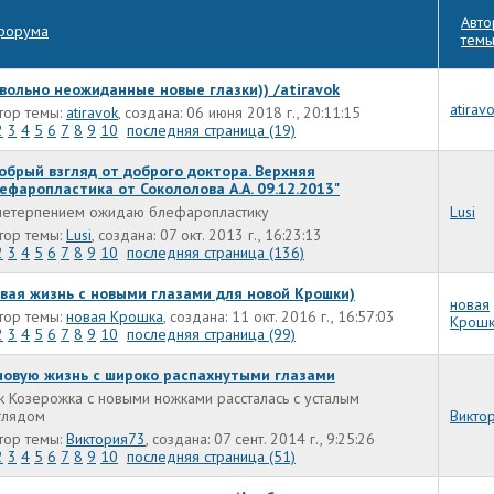
Авто
форума
тем
вольно неожиданные новые глазки)) /atiravok
atirav
тор темы:
atiravok
, создана: 06 июня 2018 г., 20:11:15
2
3
4
5
6
7
8
9
10
последняя страница (19)
обрый взгляд от доброго доктора. Верхняя
ефаропластика от Сокололова А.А. 09.12.2013"
нетерпением ожидаю блефаропластику
Lusi
тор темы:
Lusi
, создана: 07 окт. 2013 г., 16:23:13
2
3
4
5
6
7
8
9
10
последняя страница (136)
вая жизнь с новыми глазами для новой Крошки)
новая
тор темы:
новая Крошка
, создана: 11 окт. 2016 г., 16:57:03
Крошк
2
3
4
5
6
7
8
9
10
последняя страница (99)
новую жизнь с широко распахнутыми глазами
к Козерожка с новыми ножками рассталась с усталым
глядом
Викто
тор темы:
Виктория73
, создана: 07 сент. 2014 г., 9:25:26
2
3
4
5
6
7
8
9
10
последняя страница (51)