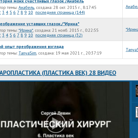
тория моих счастливых глазок /Анабель
Анабе
тор темы:
Анабель
, создана: 28 окт. 2015 г., 8:17:45
2
3
4
5
6
7
8
9
10
последняя страница (144)
еображение уставших глазок./*Ирина*
*Ирин
тор темы:
*Ирина*
, создана: 21 нояб. 2015 г., 0:22:55
2
3
4
5
6
7
8
9
10
последняя страница (32)
й опыт преображения взгляда
Tanya
тор темы:
TanyaSim
, создана: 19 мая 2021 г., 20:37:19
АРОПЛАСТИКА (ПЛАСТИКА ВЕК) 28 ВИДЕО