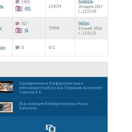
Анабель
1435
ль
124534
26 марта 2017
491
г., 12:15:50
Hellen
317
а*
33994
15 нояб. 2016
41
г., 12:51:25
Sim
0
672
Одновременные блефаропластика и
липосакция подбородка. Операцию выполняет
Соколов А.А.
Ход операции блефаропластика. Нодас
Капоситас