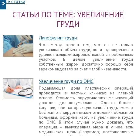
Все статьи
маммопластика выполняется в тех случаях, когда
результаты первичного хирургического
вмешательства не совпали с ожиданиями или
СТАТЬИ ПО ТЕМЕ: УВЕЛИЧЕНИЕ
спустя годы грудь видоизменилась.
ГРУДИ
Маммопластика
Каждая женщина хочет иметь идеальную грудь –
Липофилинг груди
плавный наклон от ключицы до соска,
оптимальная выпуклость верхней части груди,
Этот метод хорош тем, что он не только
достаточный объем нижнего квадранта груди,
увеличивает объем груди, но и одновременно
относительно соска градус наклона нижней части
удаляет излишки жировых тканей с проблемных
груди около 110 градусов, а расположение соска
участков. В целом увеличение груди
относительно самой железы под 90 градусов.
собственным жиром достаточно хорошо себя
Пластическая хирургия дает возможность
зарекомендовало за счет малой инвазивности.
скорректировать бюст и добиться лучших
результатов с помощью маммопластики.
Увеличение груди по ОМС
Подавляющая доля пластических операций
Прощупывается грудной имплант
проводится в частных клиниках на платной
Иногда после завершения реабилитационного
основе. Стоимость хирургических манипуляций
периода прощупывается имплант после
доходит до полумиллиона. Однако бывают
маммопластики или ощущается грудной имплант
ситуации, при которых увеличить грудь можно
при движении. В одних случаях это указывает на
бесплатно в хирургическом отделении областной
существенные врачебные ошибки, которые
больницы, оформив квоту на увеличение груди
нужно исправлять, в других – никаких
по ОМС. В этом случае нужно доказать, что
манипуляций производить не нужно и симптом
операция – вынужденная мера и у нее есть
сам по себе исчезает. Следует разобраться в
медицинская цель (например, восстановление
причинах.