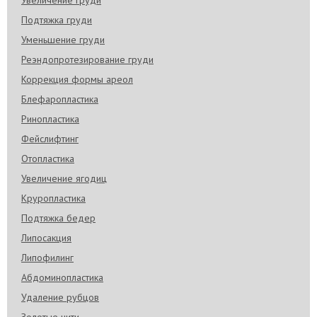
Подтяжка груди
Уменьшение груди
Реэндопротезирование груди
Коррекция формы ареол
Блефаропластика
Ринопластика
Фейслифтинг
Отопластика
Увеличение ягодиц
Круропластика
Подтяжка бедер
Липосакция
Липофилинг
Абдоминопластика
Удаление рубцов
Золотые нити