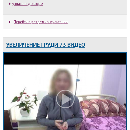
Увеличение груди в подростковом возрасте
узнать о докторе
Возраст до 18 лет – основное противопоказание
к проведению операции по эндопротезированию
груди. Большинство хирургов отказывают
увеличить грудь ребенку, учитывая высокую
Перейти в раздел консультации
степень негативных последствий. В этом случае
нужно разобраться, со скольки лет можно
увеличить грудь.
УВЕЛИЧЕНИЕ ГРУДИ 73 ВИДЕО