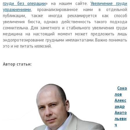
груди без операции
» на нашем сайте.
Увеличение груди
упражнениями
, проанализированное нами в отдельной
публикации, также иногда рекламируется как способ
увеличения бюста, однако действенность такого подхода
сомнительна. Для заметного и стабильного увеличения груди
медицина на настоящий момент может предложить лишь
эндопротезирование грудными имплантатами. Важно понимать
это и не питать иллюзий.
Автор статьи:
Соко
лов
Алекс
андр
Анато
льеви
ч