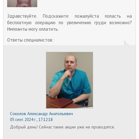
Из-за возрастных изменений, лактации,
гормональных скачков эластичность молочных
желез снижается. Кожа растягивается и
Здравствуйте. Подскажите пожалуйста попасть на
провисает. Так развивается птоз груди, при
бесплатную операцию по увеличению груди возможно?
котором соски опускаются вниз, нижняя часть
желез провисает ниже подгрудной складки.
Импланты могу оплатить.
Вернуть прежний вид груди позволяет
вертикальная мастопексия.
Ответы специалистов:
Беременность после маммопластики
Все чаще женщины решаются на операцию по
увеличению груди в возрасте до 30 лет, поэтому
беременность после маммопластики –
распространенное явление.
Удаление шрамов после маммопластики
В процессе операции по увеличению груди
делается надрез по всем слоям кожи, поэтому
остаются шрамы. С учетом степени регенерации
кожного покрова в среднем в течение первого
года после маммопластики формируются шрамы.
Соколов Александр Анатольевич
Рубцы затягиваются, бледнеют, уплощаются, а их
состояние становится стабильным. В это время
05 сент. 2024 г., 17:12:18
можно приступать к процедурам по удалению
Добрый день! Сейчас такие акции уже не проводятся.
следов увеличения груди.