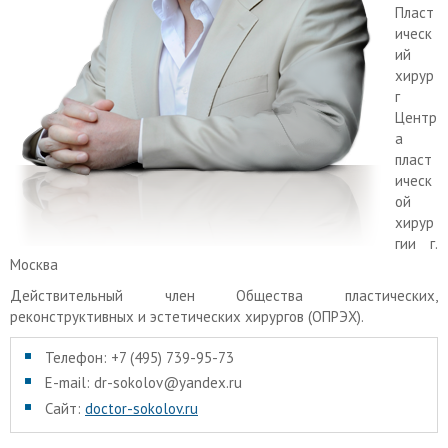
Пласт
ическ
ий
хирур
г
Центр
а
пласт
ическ
ой
хирур
гии г.
Москва
Действительный член Общества пластических,
реконструктивных и эстетических хирургов (ОПРЭХ).
Телефон: +7 (495) 739-95-73
E-mail: dr-sokolov@yandex.ru
Сайт:
doctor-sokolov.ru