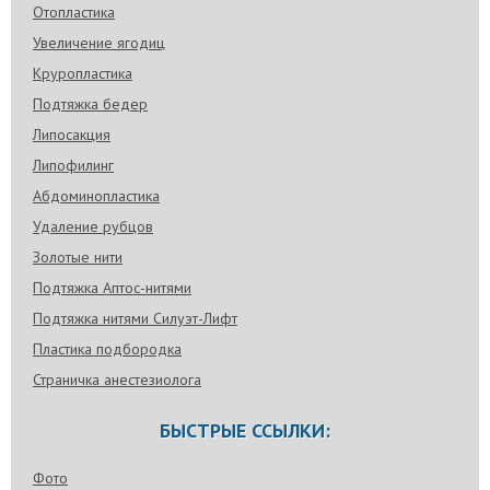
Отопластика
Увеличение ягодиц
Круропластика
Подтяжка бедер
Липосакция
Липофилинг
Абдоминопластика
Удаление рубцов
Золотые нити
Подтяжка Аптос-нитями
Подтяжка нитями Силуэт-Лифт
Пластика подбородка
Страничка анестезиолога
БЫСТРЫЕ ССЫЛКИ:
Фото