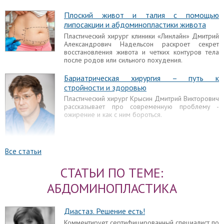
Плоский живот и талия с помощью
липосакции и абдоминопластики живота
Пластический хирург клиники «Линлайн» Дмитрий
Александрович Надельсон раскроет секрет
восстановления живота и четких контуров тела
после родов или сильного похудения.
Бариатрическая хирургия – путь к
стройности и здоровью
Пластический хирург Крысин Дмитрий Викторович
рассказывает про современную проблему -
ожирение и как с ним бороться.
Все статьи
Диастаз прямых мышц живота
СТАТЬИ ПО ТЕМЕ:
Как правило, внимание привлекают так
называемые “кубики”, разделённые чёткими
АБДОМИНОПЛАСТИКА
линиями: двумя горизонтальным и одной
вертикальной. Расстояние между ними не
фиксировано до миллиметра и может
Диастаз. Решение есть!
значительно отличаться.
Комментирует сертифицированный специалист по