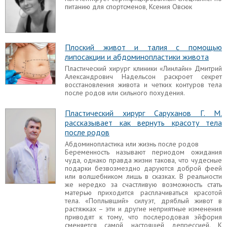
Диастаз у детей
питанию для спортсменов, Ксения Овсюк
Диастаз прямых мышц живота у ребенка может
развиваться по причине наследственности.
Плоский живот и талия с помощью
Что такое абдоминопластика? Отвечает на
липосакции и абдоминопластики живота
вопросы Надельсон Д.А.
Пластический хирург клиники «Линлайн» Дмитрий
Интервью с известным московским пластическим
Александрович Надельсон раскроет секрет
хирургом Дмитрием Александровичем. Он
восстановления живота и четких контуров тела
ответил на многие волнующие вопросы про
после родов или сильного похудения.
пластику живота и пластику в целом.
Пластический хирург Саруханов Г. М.
рассказывает как вернуть красоту тела
Операция пластика живота
после родов
(абдоминопластика)
Абдоминопластика или жизнь после родов
Помочь женщинам избавится от «лишней» кожи в
Беременность называют периодом ожидания
области живота может абдоминопластика. Как
чуда, однако правда жизни такова, что чудесные
известно красота требует «жертв»! В этой статье
подарки безвозмездно даруются доброй феей
я постараюсь рассказать, так ли это и насколько
или волшебником лишь в сказках. В реальности
велики эти «жертвы».
же нередко за счастливую возможность стать
матерью приходится расплачиваться красотой
тела. «Поплывший» силуэт, дряблый живот в
растяжках – эти и другие неприятные изменения
Реабилитация после абдоминопластики
приводят к тому, что послеродовая эйфория
живота
сменяется самой настоящей депрессией. К