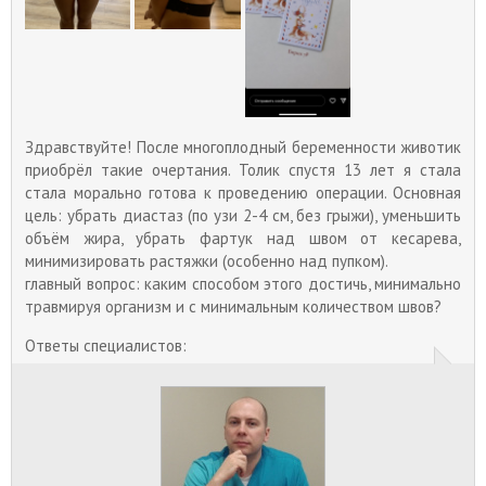
Диастаз: что это такое, симптомы, лечение. Этому
вопросу посвящена данная статья. Диастаз
прямых мышц живота наиболее часто поражает
женщин, родивших ребенка.
Здравствуйте! После многоплодный беременности животик
приобрёл такие очертания. Толик спустя 13 лет я стала
стала морально готова к проведению операции. Основная
цель: убрать диастаз (по узи 2-4 см, без грыжи), уменьшить
объём жира, убрать фартук над швом от кесарева,
минимизировать растяжки (особенно над пупком).
главный вопрос: каким способом этого достичь, минимально
травмируя организм и с минимальным количеством швов?
Ответы специалистов: