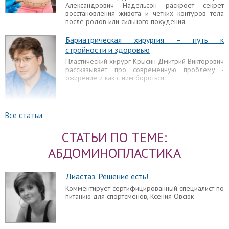
Александрович Надельсон раскроет секрет
восстановления живота и четких контуров тела
после родов или сильного похудения.
Бариатрическая хирургия – путь к
стройности и здоровью
Пластический хирург Крысин Дмитрий Викторович
рассказывает про современную проблему -
ожирение и как с ним бороться.
Все статьи
Диастаз прямых мышц живота
СТАТЬИ ПО ТЕМЕ:
Как правило, внимание привлекают так
называемые “кубики”, разделённые чёткими
АБДОМИНОПЛАСТИКА
линиями: двумя горизонтальным и одной
вертикальной. Расстояние между ними не
фиксировано до миллиметра и может
Диастаз. Решение есть!
значительно отличаться.
Комментирует сертифицированный специалист по
Диастаз у детей
питанию для спортсменов, Ксения Овсюк
Диастаз прямых мышц живота у ребенка может
развиваться по причине наследственности.