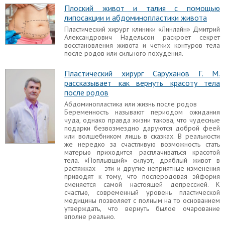
Плоский живот и талия с помощью
Что такое абдоминопластика? Отвечает на
липосакции и абдоминопластики живота
вопросы Надельсон Д.А.
Пластический хирург клиники «Линлайн» Дмитрий
Интервью с известным московским пластическим
Александрович Надельсон раскроет секрет
хирургом Дмитрием Александровичем. Он
восстановления живота и четких контуров тела
ответил на многие волнующие вопросы про
после родов или сильного похудения.
пластику живота и пластику в целом.
Пластический хирург Саруханов Г. М.
рассказывает как вернуть красоту тела
Операция пластика живота
после родов
(абдоминопластика)
Абдоминопластика или жизнь после родов
Помочь женщинам избавится от «лишней» кожи в
Беременность называют периодом ожидания
области живота может абдоминопластика. Как
чуда, однако правда жизни такова, что чудесные
известно красота требует «жертв»! В этой статье
подарки безвозмездно даруются доброй феей
я постараюсь рассказать, так ли это и насколько
или волшебником лишь в сказках. В реальности
велики эти «жертвы».
же нередко за счастливую возможность стать
матерью приходится расплачиваться красотой
тела. «Поплывший» силуэт, дряблый живот в
растяжках – эти и другие неприятные изменения
Лечение диастаза
приводят к тому, что послеродовая эйфория
Диастаз при беременности является вполне
сменяется самой настоящей депрессией. К
естественным, после родов он постепенно
счастью, современный уровень пластической
проходит, значительную роль в этом играют
медицины позволяет с полным на то основанием
гормональные перестройки в организме
утверждать, что вернуть былое очарование
женщины.
вполне реально.