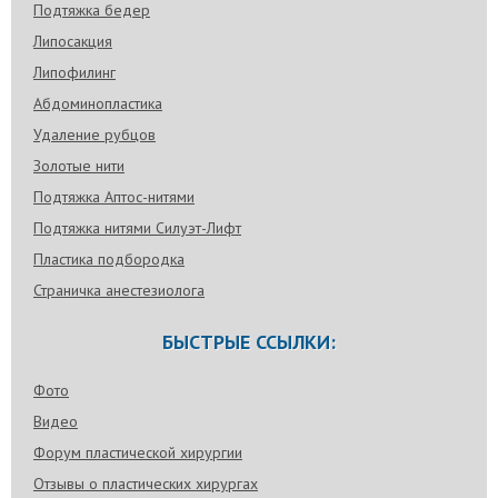
Подтяжка бедер
Липосакция
Липофилинг
Абдоминопластика
Удаление рубцов
Золотые нити
Подтяжка Аптос-нитями
Подтяжка нитями Силуэт-Лифт
Пластика подбородка
Страничка анестезиолога
БЫСТРЫЕ ССЫЛКИ:
Фото
Видео
Форум пластической хирургии
Отзывы о пластических хирургах