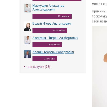
может сп
Маркушин Александр
Александрович
Причины,
поскольк
49 отзывов
свои изд
Белый Игорь Анатольевич
30 отзывов
Алексанян Тигран Альбертович
26 отзывов
Абовян Георгий Робертович
23 отзыва
все хирурги (78)