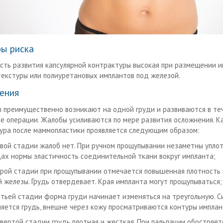
ы риска
сть развития капсулярной контрактуры высокая при размещении 
текстуры или полиуретановых имплантов под железой.
ения
 преимущественно возникают на одной груди и развиваются в те
ле операции. Жалобы усиливаются по мере развития осложнения. К
ура после маммопластики проявляется следующим образом:
рвой стадии жалоб нет. При ручном прощупывании незаметны уплот
цах нормы эластичность соединительной ткани вокруг импланта;
орой стадии при прощупывании отмечается повышенная плотность
й железы. Грудь отвердевает. Края импланта могут прощупываться;
етьей стадии форма груди начинает изменяться на треугольную. С
няется грудь, внешне через кожу просматриваются контуры имплан
вертой стадии грудь плотная и жесткая. При пальпации обостряет