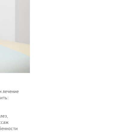
и лечение
ить:
лез,
ссаж
бенности