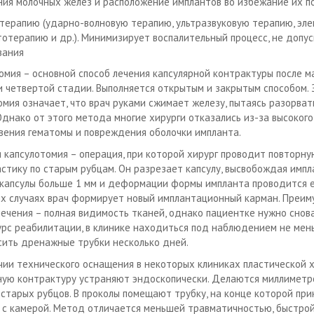
ния молочных желез и расположение имплантов во избежание их п
терапию (ударно-волновую терапию, ультразвуковую терапию, эле
тотерапию и др.). Минимизирует воспалительный процесс, не допу
вания
омия – основной способ лечения капсулярной контрактуры после 
и четвертой стадии. Выполняется открытым и закрытым способом.
омия означает, что врач руками сжимает железу, пытаясь разорва
 Однако от этого метода многие хирурги отказались из-за высокого
вения гематомы и повреждения оболочки импланта.
 капсулотомия – операция, при которой хирург проводит повторну
стику по старым рубцам. Он разрезает капсулу, высвобождая импл
капсулы больше 1 мм и деформации формы импланта проводится ег
х случаях врач формирует новый имплантационный карман. Преим
лечения – полная видимость тканей, однако пациентке нужно снов
урс реабилитации, в клинике находиться под наблюдением не ме
осить дренажные трубки несколько дней.
чии технического оснащения в некоторых клиниках пластической 
ную контрактуру устраняют эндоскопически. Делаются миллиметр
 старых рубцов. В проколы помещают трубку, на конце которой при
 с камерой. Метод отличается меньшей травматичностью, быстро