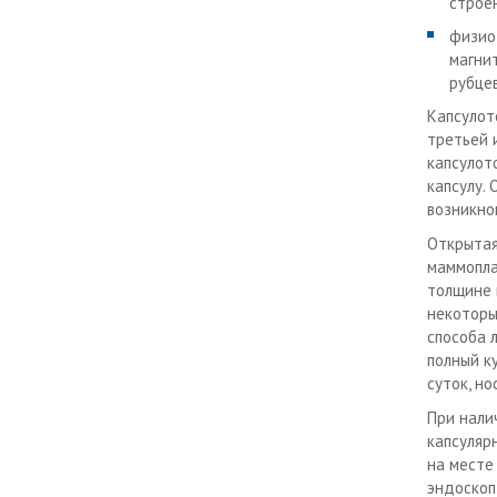
строе
физио
магни
рубце
Капсулот
третьей 
капсулот
капсулу.
возникно
Открытая
маммопла
толщине 
некоторы
способа 
полный к
суток, н
При нали
капсуляр
на месте
эндоскоп