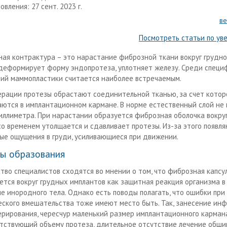
вления: 27 сент. 2023 г.
ве
Посмотреть статьи по ув
ная контрактура – это нарастание фиброзной ткани вокруг грудно
деформирует форму эндопротеза, уплотняет железу. Среди специ
ий маммопластики считается наиболее встречаемым.
ерации протезы обрастают соединительной тканью, за счет котор
ются в имплантационном кармане. В норме естественный слой не
иллиметра. При нарастании образуется фиброзная оболочка вокруг
со временем утолщается и сдавливает протезы. Из-за этого появл
ые ощущения в груди, усиливающиеся при движении.
ы образования
тво специалистов сходятся во мнении о том, что фиброзная капсу
ется вокруг грудных имплантов как защитная реакция организма в
е инородного тела. Однако есть поводы полагать, что ошибки при
еского вмешательства тоже имеют место быть. Так, занесение инф
ерирования, чересчур маленький размер имплантационного карман
тствующий объему протеза, длительное отсутствие лечение обш