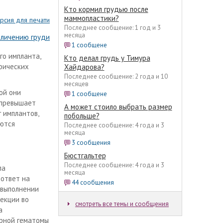
Кто кормил грудью после
маммопластики?
рсия для печати
Последнее сообщение: 1 год и 3
месяца
еличению груди
1 сообщене
го импланта,
Кто делал грудь у Тимура
фических
Хайдарова?
Последнее сообщение: 2 года и 10
месяцев
ой они
1 сообщене
 превышает
А может стоило выбрать размер
 имплантов,
побольше?
яются
Последнее сообщение: 4 года и 3
месяца
3 сообщения
Бюстгальтер
Последнее сообщение: 4 года и 3
ла
месяца
 ответ на
44 сообщения
 выполнении
екции во
смотреть все темы и сообщения
а
ирной гематомы