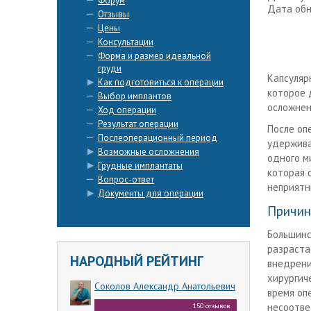
Форум
Дата обно
Отзывы
Цены
Консультации
Форма и размер идеальной
груди
Капсуляр
Как подготовиться к операции
которое 
Выбор имплантов
осложнен
Ход операции
Результат операции
После оп
Послеоперационный период
удержива
Возможные осложнения
одного м
Грудные имплантаты
которая 
Вопрос-ответ
неприятн
Документы для операции
Причин
Большинс
разраста
НАРОДНЫЙ РЕЙТИНГ
внедрени
хирургич
Соколов Александр Анатольевич
время оп
несоотве
150 отзывов