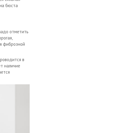
рма бюста
надо отметить
рогая,
ия фиброзной
проводится в
ет наличие
ается