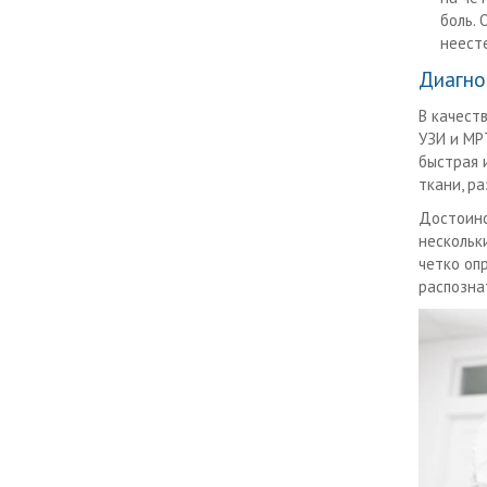
боль.
неест
Диагно
В качест
УЗИ и МР
быстрая 
ткани, ра
Достоинс
нескольк
четко оп
распозна