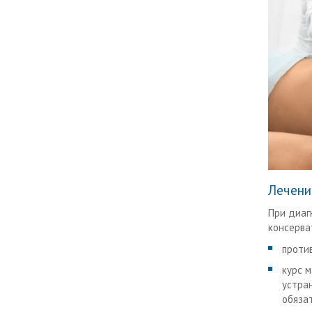
Лечени
При диаг
консерва
проти
курс 
устра
обяза