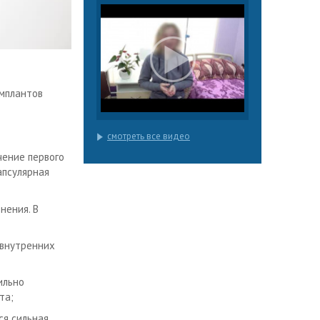
имплантов
смотреть все видео
чение первого
апсулярная
нения. В
 внутренних
ильно
та;
ся сильная