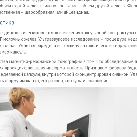
 Объем одной железы сильно превышает объем другой железы. Фо
ественная – шарообразная или яйцевидная.
стика
ве диагностических методов выявления капсулярной контрактуры 
Т молочных желез. Ультразвуковое исследование – процедура недо
и точная. Удается определить толщину патологического нарастан
змер капсулы.
тва магнитно-резонансной томографии в том, что обследование 
их проекциях, повышая информативность. Признаком фиброза буд
ределяемой капсулы, внутри которой сконцентрирован силикон. Уд
ть форму импланта, его размер, контуры и положение.