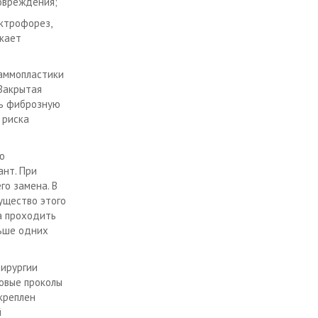
овреждения;
ктрофорез,
скает
маммопластики
 Закрытая
ть фиброзную
 риска
ю
ант. При
о замена. В
ущество этого
а проходить
ньше одних
хирургии
овые проколы
креплен
й