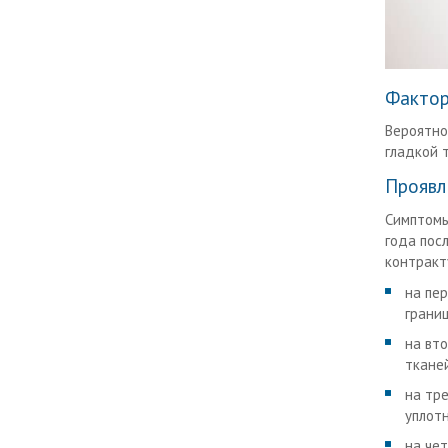
Фактор
Вероятно
гладкой 
Проявл
Симптомы
года пос
контракт
на пе
грани
на вт
ткане
на тр
уплот
на чет