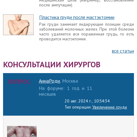
после ампутации).
Пластика груди после мастэктомии
Установка грудных имплантов
Рак груди занимает лидирующие позиции среди
Способы установки грудных имплантов при
заболеваний молочных желез. При этой болезни
маммопластике — как вставляют грудные
часто удаляется вся пораженная грудь, то есть
импланты (под мышцу или железу) для
проводится мастэктомия.
увеличения груди.
все статьи
Увеличение груди. Выбор доступа.
КОНСУЛЬТАЦИИ ХИРУРГОВ
О видах доступа рассказывает пластический
хирург, Соколов Александр Анатольевич.
ВОПРОС:
АннаРоди
, Москва
На форуме: 1 год и 11
месяцев
Капсулярная контрактура после
20 авг. 2024 г., 10:54:34
маммопластики
Тип операции:
Увеличение груди
Капсулярная контрактура – это нарастание
фиброзной ткани вокруг грудного импланта,
которое деформирует форму эндопротеза,
уплотняет железу. Среди специфических
осложнений маммопластики считается наиболее
встречаемым.