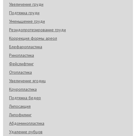
Увеличение груди
Подтяжка груди
Уменьшение груди
Реэндопротезирование груди
Коррекция формы ареол
Блефаропластика
Ринопластика
Фейслифтинг
Отопластика
Увеличение ягодиц
Круропластика
Подтяжка бедер
Липосакция
Липофилинг
Абдоминопластика
Удаление рубцов