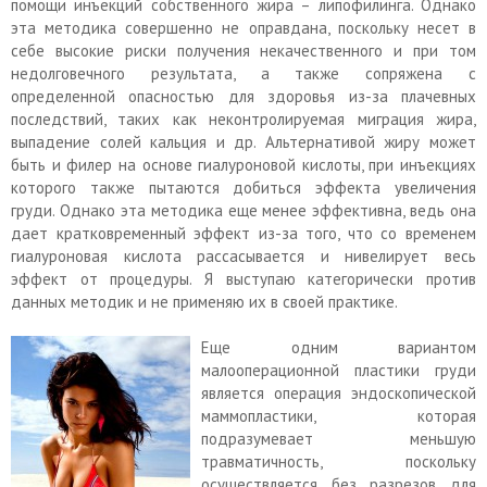
помощи инъекций собственного жира – липофилинга. Однако
эта методика совершенно не оправдана, поскольку несет в
себе высокие риски получения некачественного и при том
недолговечного результата, а также сопряжена с
определенной опасностью для здоровья из-за плачевных
последствий, таких как неконтролируемая миграция жира,
выпадение солей кальция и др. Альтернативой жиру может
быть и филер на основе гиалуроновой кислоты, при инъекциях
которого также пытаются добиться эффекта увеличения
груди. Однако эта методика еще менее эффективна, ведь она
дает кратковременный эффект из-за того, что со временем
гиалуроновая кислота рассасывается и нивелирует весь
эффект от процедуры. Я выступаю категорически против
данных методик и не применяю их в своей практике.
Еще одним вариантом
малооперационной пластики груди
является операция эндоскопической
маммопластики, которая
подразумевает меньшую
травматичность, поскольку
осуществляется без разрезов для