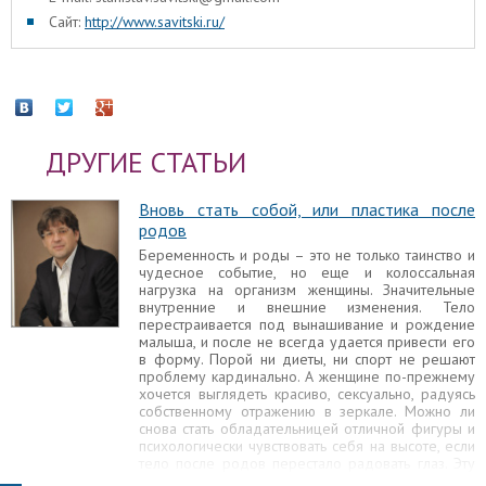
Сайт:
http://www.savitski.ru/
ДРУГИЕ СТАТЬИ
Вновь стать собой, или пластика после
родов
Беременность и роды – это не только таинство и
чудесное событие, но еще и колоссальная
нагрузка на организм женщины. Значительные
внутренние и внешние изменения. Тело
перестраивается под вынашивание и рождение
малыша, и после не всегда удается привести его
в форму. Порой ни диеты, ни спорт не решают
проблему кардинально. А женщине по-прежнему
хочется выглядеть красиво, сексуально, радуясь
собственному отражению в зеркале. Можно ли
снова стать обладательницей отличной фигуры и
психологически чувствовать себя на высоте, если
тело после родов перестало радовать глаз. Эту
животрепещущую тему мы решили обсудить с