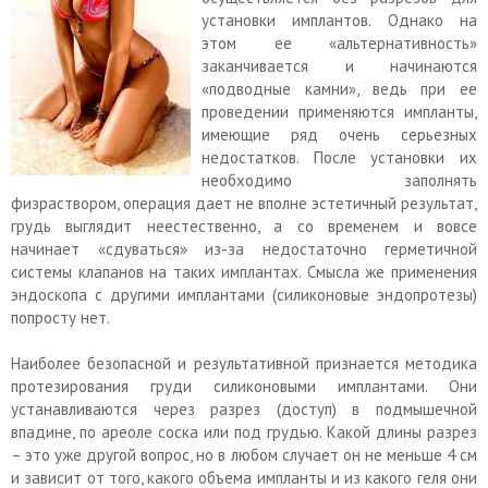
установки имплантов. Однако на
этом ее «альтернативность»
заканчивается и начинаются
«подводные камни», ведь при ее
проведении применяются импланты,
имеющие ряд очень серьезных
недостатков. После установки их
необходимо заполнять
физраствором, операция дает не вполне эстетичный результат,
грудь выглядит неестественно, а со временем и вовсе
начинает «сдуваться» из-за недостаточно герметичной
системы клапанов на таких имплантах. Смысла же применения
эндоскопа с другими имплантами (силиконовые эндопротезы)
попросту нет.
Наиболее безопасной и результативной признается методика
протезирования груди силиконовыми имплантами. Они
устанавливаются через разрез (доступ) в подмышечной
впадине, по ареоле соска или под грудью. Какой длины разрез
– это уже другой вопрос, но в любом случает он не меньше 4 см
и зависит от того, какого объема импланты и из какого геля они