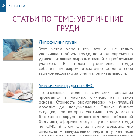
профессионалом – Дмитрием Крысиным,
Все статьи
пластическим хирургом с более чем 25-летним
стажем.
СТАТЬИ ПО ТЕМЕ: УВЕЛИЧЕНИЕ
Сочетание пластики и косметологии
ГРУДИ
Косметолог или пластический хирург? К кому
обратиться если хочется всего и сразу.
Пластический хирург клиники "Линлайн" Дмитрий
Липофилинг груди
Александрович Надельсон расскажет о
Этот метод хорош тем, что он не только
современном подходе к пластическим
увеличивает объем груди, но и одновременно
операциям.
удаляет излишки жировых тканей с проблемных
участков. В целом увеличение груди
Бесшовное увеличение груди
собственным жиром достаточно хорошо себя
зарекомендовало за счет малой инвазивности.
Многие женщины недовольны своей грудью,
вследствие чего прибегают к помощи
пластических хирургов. Увеличить, подтянуть или
Увеличение груди по ОМС
изменить форму груди - поможет операция
Подавляющая доля пластических операций
маммопластика.
проводится в частных клиниках на платной
основе. Стоимость хирургических манипуляций
Постродовая пластика: оценить
доходит до полумиллиона. Однако бывают
возможности
ситуации, при которых увеличить грудь можно
Станислав Савицкий рассказывает о всех видах
бесплатно в хирургическом отделении областной
послеродовой пластики
больницы, оформив квоту на увеличение груди
по ОМС. В этом случае нужно доказать, что
операция – вынужденная мера и у нее есть
медицинская цель (например, восстановление